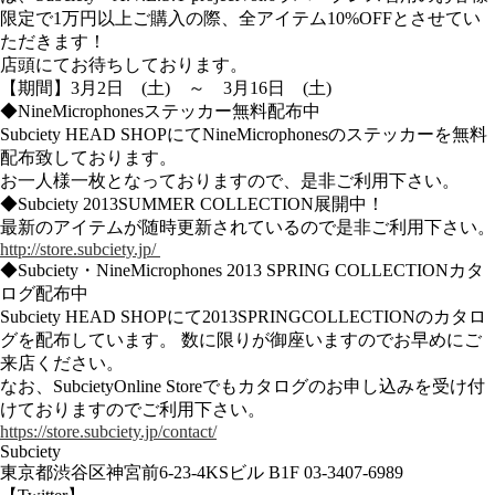
限定で1万円以上ご購入の際、全アイテム10%OFFとさせてい
ただきます！
店頭にてお待ちしております。
【期間】3月2日 (土) ～ 3月16日 (土)
◆NineMicrophonesステッカー無料配布中
Subciety HEAD SHOPにてNineMicrophonesのステッカーを無料
配布致しております。
お一人様一枚となっておりますので、是非ご利用下さい。
◆Subciety 2013SUMMER COLLECTION展開中！
最新のアイテムが随時更新されているので是非ご利用下さい。
http://store.subciety.jp/
◆Subciety・NineMicrophones 2013 SPRING COLLECTIONカタ
ログ配布中
Subciety HEAD SHOPにて2013SPRINGCOLLECTIONのカタロ
グを配布しています。 数に限りが御座いますのでお早めにご
来店ください。
なお、SubcietyOnline Storeでもカタログのお申し込みを受け付
けておりますのでご利用下さい。
https://store.subciety.jp/contact/
Subciety
東京都渋谷区神宮前6-23-4KSビル B1F 03-3407-6989