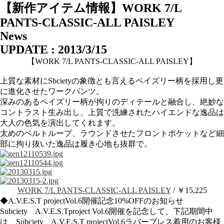
【新作アイテム情報】WORK 7/L
PANTS-CLASSIC-ALL PAISLEY
News
UPDATE : 2013/3/15
【WORK 7/L PANTS-CLASSIC-ALL PAISLEY】
上質な素材にSbcietyの象徴とも言えるペイズリー柄を採用し更
に進化させたワークパンツ。
深みのあるペイズリー柄が拘りのディテールと融合し、絶妙な
コントラスト生み出し、上質で洗練されたハイエンドな逸品は
大人の色気を演出してくれます。
太めのベルトループ、ラウンドさせたフロントポケットなど細
部に拘り抜いた逸品は履き心地も抜群で。
WORK 7/L PANTS-CLASSIC-ALL PAISLEY
/ ￥15,225
◆A.V.E.S.T projectVol.6開催記念10%OFFのお知らせ
Subciety A.V.E.S.Tproject Vol.6開催を記念して、下記期間中
は、Subciety A.V.E.S.T projectVol.6ラバーブレス着用のお客様