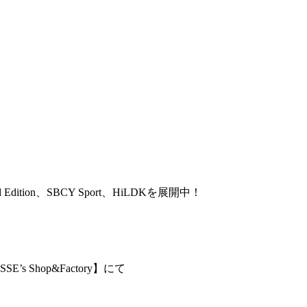
ted Edition、SBCY Sport、HiLDKを展開中！
’s Shop&Factory】にて