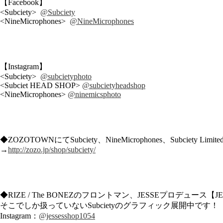
【Facebook】
<Subciety>
@Subciety
<NineMicrophones>
@NineMicrophones
【Instagram】
<Subciety>
@subcietyphoto
<Subciet HEAD SHOP>
@subcietyheadshop
<NineMicrophones>
@ninemicsphoto
◆ZOZOTOWNにてSubciety、NineMicrophones、Subciety Limi
→
http://zozo.jp/shop/subciety/
◆RIZE / The BONEZのフロントマン、JESSEプロデュース【JESSE
そこでしか扱っていないSubcietyのグラフィック展開中です！
Instagram：
@jessesshop1054