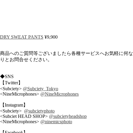
DRY SWEAT PANTS
¥9,900
商品へのご質問等ございましたら各種サービスへお気軽に何な
りとお問合せください。
◆SNS
【Twitter】
<Subciety>
@Subciety_Tokyo
<NineMicrophones>
@NineMicrophones
【Instagram】
<Subciety>
@subcietyphoto
<Subciet HEAD SHOP>
@subcietyheadshop
<NineMicrophones>
@ninemicsphoto
【Facebook】