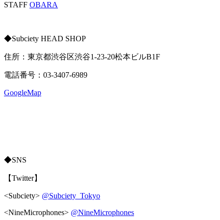
STAFF
OBARA
◆Subciety HEAD SHOP
住所：東京都渋谷区渋谷1-23-20松本ビルB1F
電話番号：03-3407-6989
GoogleMap
◆SNS
【Twitter】
<Subciety>
@Subciety_Tokyo
<NineMicrophones>
@NineMicrophones