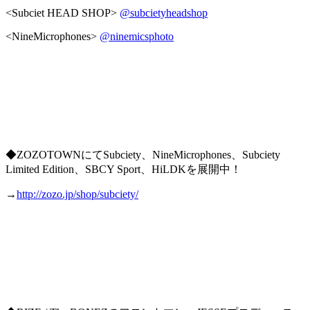
<Subciet HEAD SHOP>
@subcietyheadshop
<NineMicrophones>
@ninemicsphoto
◆ZOZOTOWNにてSubciety、NineMicrophones、Subciety
Limited Edition、SBCY Sport、HiLDKを展開中！
→
http://zozo.jp/shop/subciety/