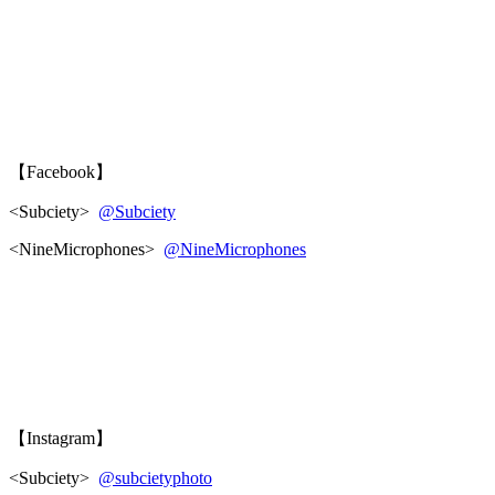
【Facebook】
<Subciety>
@Subciety
<NineMicrophones>
@NineMicrophones
【Instagram】
<Subciety>
@subcietyphoto