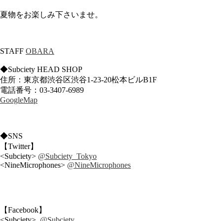
夏物をお楽しみ下さいませ。
STAFF
OBARA
◆Subciety HEAD SHOP
住所：東京都渋谷区渋谷1-23-20松本ビルB1F
電話番号：03-3407-6989
GoogleMap
◆SNS
【Twitter】
<Subciety>
@Subciety_Tokyo
<NineMicrophones>
@NineMicrophones
【Facebook】
<Subciety>
@Subciety