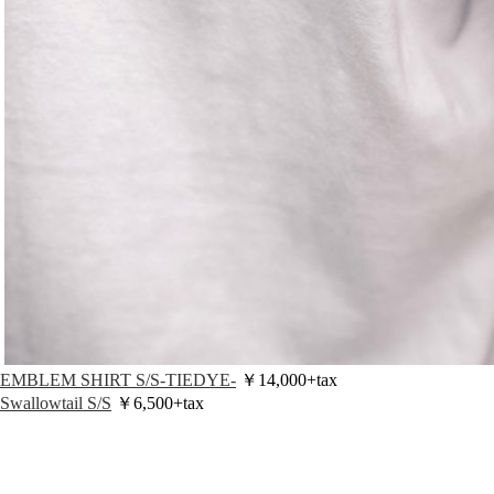
EMBLEM SHIRT S/S-TIEDYE-
￥14,000+tax
Swallowtail S/S
￥6,500+tax