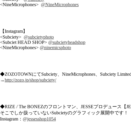
<NineMicrophones>
@NineMicrophones
【Instagram】
<Subciety>
@subcietyphoto
<Subciet HEAD SHOP>
@subcietyheadshop
<NineMicrophones>
@ninemicsphoto
◆ZOZOTOWNにてSubciety、NineMicrophones、Subciety Limi
→
http://zozo.jp/shop/subciety/
◆RIZE / The BONEZのフロントマン、JESSEプロデュース【JESSE
そこでしか扱っていないSubcietyのグラフィック展開中です！
Instagram：
@jessesshop1054