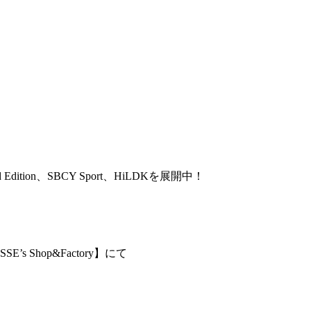
ted Edition、SBCY Sport、HiLDKを展開中！
’s Shop&Factory】にて