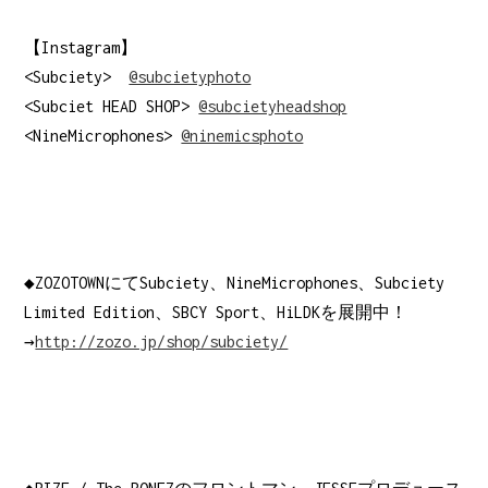
【Instagram】
<Subciety>
@subcietyphoto
<Subciet HEAD SHOP>
@subcietyheadshop
<NineMicrophones>
@ninemicsphoto
◆ZOZOTOWNにてSubciety、NineMicrophones、Subciety
Limited Edition、SBCY Sport、HiLDKを展開中！
→
http://zozo.jp/shop/subciety/