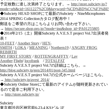
予定枚数に達し次第終了となります。→
http://store.subciety.jp/?
mode=srh&cid=1611227%2C0&keyword=%CD%BD%CC%F3%
◆Subciety HEAD SHOPにて最新のSubciety・NineMicrophones
2014 SPRING Collectionカタログ配布中！
郵送をご希望の方はこちらよりお問い合わせ下さい。
→
https://secure.shop-pro.jp/?mode=inq&shop_id=PA01255805
◆2014年2/15（土）開催Subciety A.V.E.S.T project Vol.7出演者発
表！
10-FEET
/
Another Story
/
HEY-
SMITH
/
LOKA
/
MEANING
/
Northern19
/
ANGRY FROG
REBIRTH
MY FIRST STORY
/
ROTTENGRAFFTY
/
Lay
Another
Flight
/
locofrank
/
TOTALFAT
Subciety A.V.E.S.T project Vol.7の詳細はこちら。→
http://blog.subciety.jp/gen/2014/01/post-345.html
Subciety A.V.E.S.T project Vol.7の公式ホームページはこちら。
→
http://subciety.jp/avest_2014/
◆Subciety Online Storeにて最新のアイテムが随時更新されてい
るので是非ご利用下さい。
→
http://store.subciety.jp/
Subciety
東京都渋谷区神宮前6-23-4 KSビル 1F