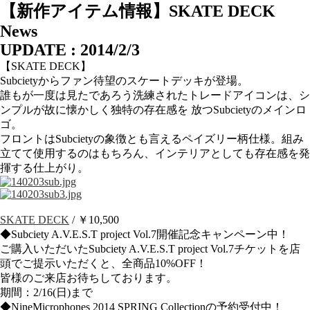
【新作アイテム情報】SKATE DECK
News
UPDATE : 2014/2/3
【SKATE DECK】
Subcietyからファン待望のスケートデッキが登場。
誰もが一度は見たであろう洗練されたトレードアイコンは、シ
ンプルが故に懐かしく独特の存在感を 放つSubcietyのメインロ
ゴ。
フロントはSubcietyの象徴とも言えるペイズリー柄仕様。組み
立てて使用するのはもちろん、インテリアとしても存在感を発
揮する仕上がり。
SKATE DECK
/ ￥10,500
◆Subciety A.V.E.S.T project Vol.7開催記念キャンペーン中！
ご購入いただいたSubciety A.V.E.S.T project Vol.7チケットを店
頭でご提示いただくと、全商品10%OFF！
皆様のご来店お待ちしております。
期間：2/16(日)まで
◆NineMicrophones 2014 SPRING Collectionの予約受付中！