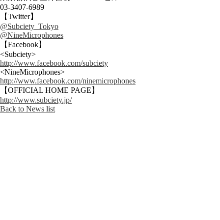
03-3407-6989
【Twitter】
@Subciety_Tokyo
@NineMicrophones
【Facebook】
<Subciety>
http://www.facebook.com/subciety
<NineMicrophones>
http://www.facebook.com/ninemicrophones
【OFFICIAL HOME PAGE】
http://www.subciety.jp/
Back to News list