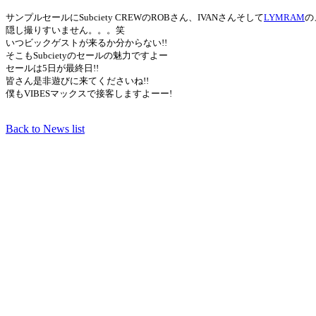
サンプルセールにSubciety CREWのROBさん、IVANさんそして
LYMRAM
の
隠し撮りすいません。。。笑
いつビックゲストが来るか分からない!!
そこもSubcietyのセールの魅力ですよー
セールは5日が最終日!!
皆さん是非遊びに来てくださいね!!
僕もVIBESマックスで接客しますよーー!
Back to News list