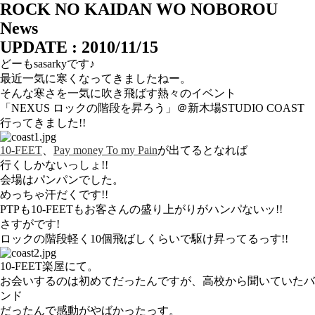
ROCK NO KAIDAN WO NOBOROU
News
UPDATE : 2010/11/15
どーもsasarkyです♪
最近一気に寒くなってきましたねー。
そんな寒さを一気に吹き飛ばす熱々のイベント
「NEXUS ロックの階段を昇ろう」＠新木場STUDIO COAST
行ってきました!!
10-FEET
、
Pay money To my Pain
が出てるとなれば
行くしかないっしょ!!
会場はパンパンでした。
めっちゃ汗だくです!!
PTPも10-FEETもお客さんの盛り上がりがハンパないッ!!
さすがです!
ロックの階段軽く10個飛ばしくらいで駆け昇ってるっす!!
10-FEET楽屋にて。
お会いするのは初めてだったんですが、高校から聞いていたバ
ンド
だったんで感動がやばかったっす。