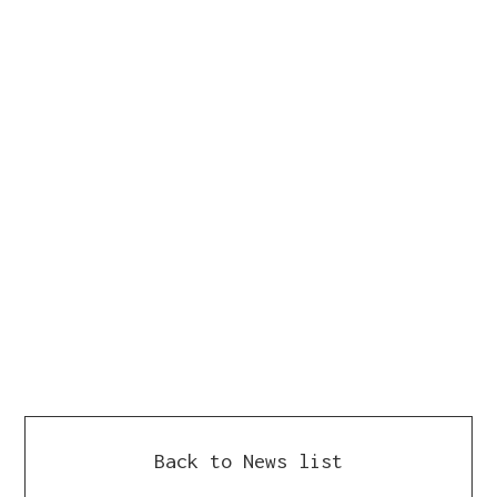
でした☆
今回もごきげんな音楽とおいしいお酒、なかよしのみん
なが来てくれて楽しかったです♪
Ollieの高橋さん、声掛けてくれてありがとうございま
した！！
遊びに来てくれた皆様、感謝です！
ありがとうございます！！！
次回は、6月に開催予定だそうです！
皆様、要チェックです◎
Back to News list