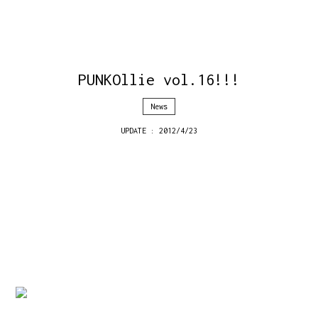
PUNKOllie vol.16!!!
News
UPDATE : 2012/4/23
Subciety CREWブログをご覧の皆様こんにちは！
プレスのmakiです☆
Subcietyの12P特集も掲載されているOllie5月号がつい
に発売になりました◎