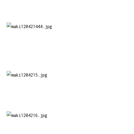
そして、、
反好旗！
ENDZWECK！
大トリは、、
kyonoさん率いるT.C.L！
DJ陣は、eggmanのYUMAさんとMOBSTYLEのYUTOさんも一緒