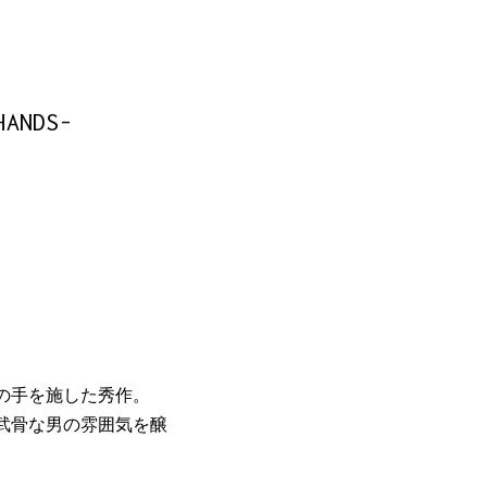
ANDS-
りの手を施した秀作。
武骨な男の雰囲気を醸