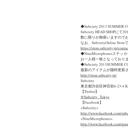
◆Subciety 2013 SUMM
Subciety HEAD SHOP
数に限りが御座いますので
なお、SubcietyOnlin
https://store.subciety.jp/contac
◆NineMicrophonesステ
お一人様一枚となっており
◆Subciety 2013SUMMER
最新のアイテムが随時更新
http://store.subciety.jp/
Subciety
東京都渋谷区神宮前6-23-4 KSビル
【Twitter】
@Subciety_Tokyo
【Facebook】
<Subciety>
http://www.facebook.com/subc
<NineMicrophones>
http://www.facebook.com/nin