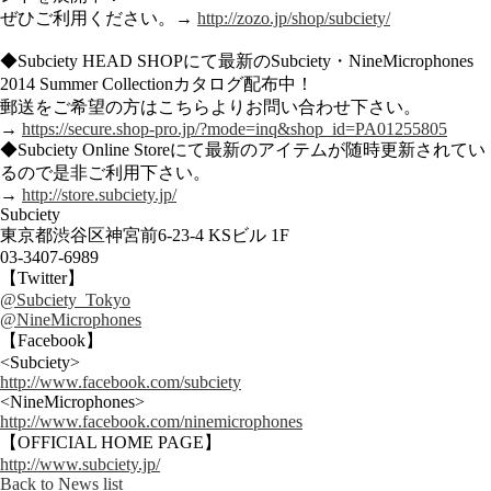
ぜひご利用ください。→
http://zozo.jp/shop/subciety/
◆Subciety HEAD SHOPにて最新のSubciety・NineMicrophones
2014 Summer Collectionカタログ配布中！
郵送をご希望の方はこちらよりお問い合わせ下さい。
→
https://secure.shop-pro.jp/?mode=inq&shop_id=PA01255805
◆Subciety Online Storeにて最新のアイテムが随時更新されてい
るので是非ご利用下さい。
→
http://store.subciety.jp/
Subciety
東京都渋谷区神宮前6-23-4 KSビル 1F
03-3407-6989
【Twitter】
@Subciety_Tokyo
@NineMicrophones
【Facebook】
<Subciety>
http://www.facebook.com/subciety
<NineMicrophones>
http://www.facebook.com/ninemicrophones
【OFFICIAL HOME PAGE】
http://www.subciety.jp/
Back to News list