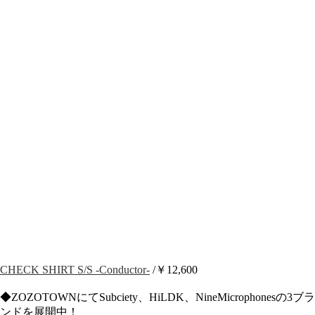
CHECK SHIRT S/S -Conductor-
/￥12,600
◆ZOZOTOWNにてSubciety、HiLDK、NineMicrophonesの3ブラ
ンドを展開中！