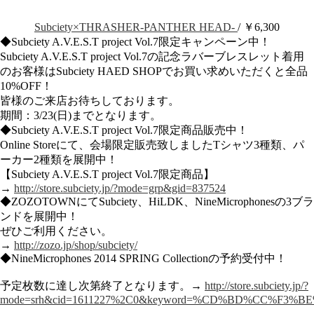
Subciety×THRASHER-PANTHER HEAD-
/ ￥6,300
◆Subciety A.V.E.S.T project Vol.7限定キャンペーン中！
Subciety A.V.E.S.T project Vol.7の記念ラバーブレスレット着用
のお客様はSubciety HAED SHOPでお買い求めいただくと全品
10%OFF！
皆様のご来店お待ちしております。
期間：3/23(日)までとなります。
◆Subciety A.V.E.S.T project Vol.7限定商品販売中！
Online Storeにて、会場限定販売致しましたTシャツ3種類、パ
ーカー2種類を展開中！
【Subciety A.V.E.S.T project Vol.7限定商品】
→
http://store.subciety.jp/?mode=grp&gid=837524
◆ZOZOTOWNにてSubciety、HiLDK、NineMicrophonesの3ブラ
ンドを展開中！
ぜひご利用ください。
→
http://zozo.jp/shop/subciety/
◆NineMicrophones 2014 SPRING Collectionの予約受付中！
予定枚数に達し次第終了となります。→
http://store.subciety.jp/?
mode=srh&cid=1611227%2C0&keyword=%CD%BD%CC%F3%