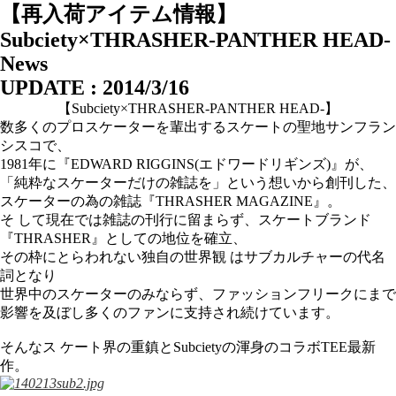
【再入荷アイテム情報】
Subciety×THRASHER-PANTHER HEAD-
News
UPDATE : 2014/3/16
【Subciety×THRASHER-PANTHER HEAD-】
数多くのプロスケーターを輩出するスケートの聖地サンフラン
シスコで、
1981年に『EDWARD RIGGINS(エドワードリギンズ)』が、
「純粋なスケーターだけの雑誌を」という想いから創刊した、
スケーターの為の雑誌『THRASHER MAGAZINE』。
そ して現在では雑誌の刊行に留まらず、スケートブランド
『THRASHER』としての地位を確立、
その枠にとらわれない独自の世界観 はサブカルチャーの代名
詞となり
世界中のスケーターのみならず、ファッションフリークにまで
影響を及ぼし多くのファンに支持され続けています。
そんなス ケート界の重鎮とSubcietyの渾身のコラボTEE最新
作。