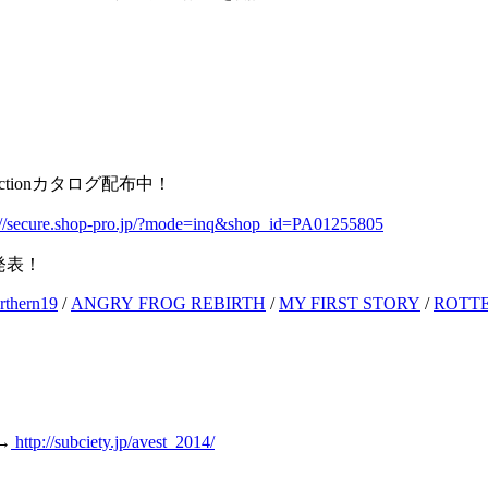
ollectionカタログ配布中！
://secure.shop-pro.jp/?mode=inq&shop_id=PA01255805
演者発表！
rthern19
/
ANGRY FROG REBIRTH
/
MY FIRST STORY
/
ROTT
。→
http://subciety.jp/avest_2014/