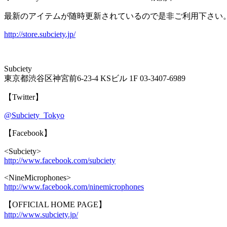
最新のアイテムが随時更新されているので是非ご利用下さい
http://store.subciety.jp/
Subciety
東京都渋谷区神宮前6-23-4 KSビル 1F 03-3407-6989
【Twitter】
@Subciety_Tokyo
【Facebook】
<Subciety>
http://www.facebook.com/subciety
<NineMicrophones>
http://www.facebook.com/ninemicrophones
【OFFICIAL HOME PAGE】
http://www.subciety.jp/