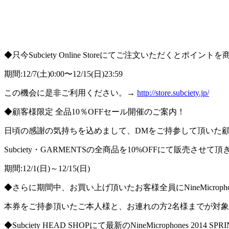
◆只今Subciety Online Storeにてご注文いただくとポイ
期間:12/7(土)0:00〜12/15(日)23:59
この機会に是非ご利用ください。→
http://store.subciety.jp/
◆顧客様限定 全品10％OFFセール開催のご案内！
日頃の感謝の気持ちを込めまして、DMをご持参して頂いた
Subciety・GARMENTSの全商品を10%OFFにて販売させて
期間:12/1(日)～12/15(日)
◆さらに期間中、お買い上げ頂いたお客様全員にNineMicro
本券をご持参頂いたご本人様と、お連れの方2名様までが対
◆Subciety HEAD SHOPにて最新のNineMicrophones 2014 