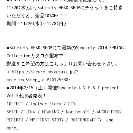
11/20(水)よりSubciety HEAD SHOPにチケットをご持参
いただくと、全品10%OFF！！
期間：11/20(水)～12/8(日)
◆Subciety HEAD SHOPにて最新のSubciety 2014 SPRING
Collectionカタログ配布中！
郵送をご希望の方はこちらよりお問い合わせ下さい。
→
https://secure.shop-pro.jp/?
mode=inq&shop_id=PA01255805
◆2014年2/15（土）開催Subciety A.V.E.S.T project
Vol.7出演者発表！
10-FEET
/
Another Story
/
HEY-
SMITH
/
LOKA
/
MEANING
/
Northern19
/
ANGRY FROG
REBIRTH
/
MY FIRST STORY
/
ROTTENGRAFFTY
and
more…