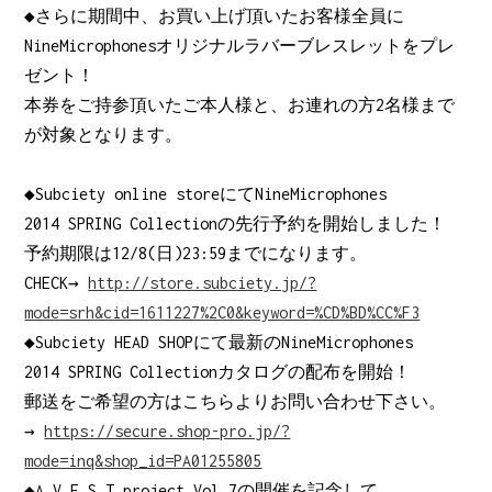
◆さらに期間中、お買い上げ頂いたお客様全員に
NineMicrophonesオリジナルラバーブレスレットをプレ
ゼント！
本券をご持参頂いたご本人様と、お連れの方2名様まで
が対象となります。
◆Subciety online storeにてNineMicrophones
2014 SPRING Collectionの先行予約を開始しました！
予約期限は12/8(日)23:59までになります。
CHECK→
http://store.subciety.jp/?
mode=srh&cid=1611227%2C0&keyword=%CD%BD%CC%F3
◆Subciety HEAD SHOPにて最新のNineMicrophones
2014 SPRING Collectionカタログの配布を開始！
郵送をご希望の方はこちらよりお問い合わせ下さい。
→
https://secure.shop-pro.jp/?
mode=inq&shop_id=PA01255805
◆A.V.E.S.T project Vol.7の開催を記念して、