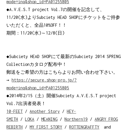
mode=inq&shop_id=PA01255805
◆A.V.E.S.T project Vol.7の開催を記念して、
11/20(水)よりSubciety HEAD SHOPにチケットをご持参
いただくと、全品10%OFF！！
期間：11/20(水)～12/8(日)
◆Subciety HEAD SHOPにて最新のSubciety 2014 SPRING
Collectionカタログ配布中！
郵送をご希望の方はこちらよりお問い合わせ下さい。
→
https://secure.shop-pro.jp/?
mode=inq&shop_id=PA01255805
◆2014年2/15（土）開催Subciety A.V.E.S.T project
Vol.7出演者発表！
10-FEET
/
Another Story
/
HEY-
SMITH
/
LOKA
/
MEANING
/
Northern19
/
ANGRY FROG
REBIRTH
/
MY FIRST STORY
/
ROTTENGRAFFTY
and