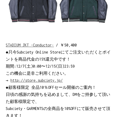
STADIUM JKT -Conductor-
/ ￥50,400
◆只今Subciety Online Storeにてご注文いただくとポイ
ントを商品代金の15%還元中です！
期間:12/7(土)0:00〜12/15(日)23:59
この機会に是非ご利用ください。
→
http://store.subciety.jp/
◆顧客様限定 全品10％OFFセール開催のご案内！
日頃の感謝の気持ちを込めまして、DMをご持参して頂い
た顧客様限定で、
Subciety・GARMENTSの全商品を10%OFFにて販売させて頂
きます！