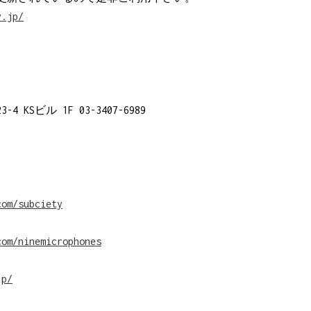
y.jp/
 KSビル 1F 03-3407-6989
com/subciety
>
com/ninemicrophones
 PAGE】
jp/