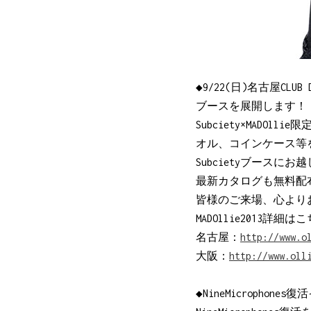
◆9/22(日)名古屋CLUB 
ブースを展開します！
Subciety×MAD
オル、コインケース等
Subcietyブース
最新カタログも無料配
皆様のご来場、心より
MADOllie2013詳細
名古屋：
http://www.o
大阪：
http://www.oll
◆NineMicrophone