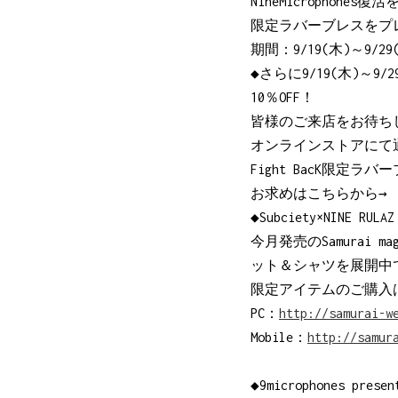
NineMicrophones
限定ラバーブレスをプ
期間：9/19(木)～9/29
◆さらに9/19(木)～
10％OFF！
皆様のご来店をお待ち
オンラインストアにて通
Fight BacK限定
お求めはこちらから
◆Subciety×NINE RUL
今月発売のSamurai mag
ット＆シャツを展開中
限定アイテムのご購入
PC：
http://samurai-w
Mobile：
http://samur
◆9microphones pre