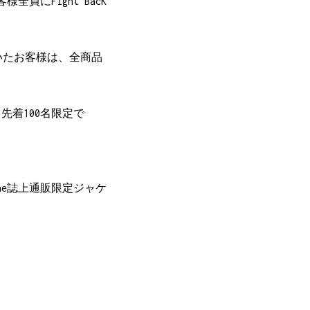
客様全員にFight BacK
て頂いたお客様は、全商品
先着100名限定で
agazine誌上通販限定ジャケ