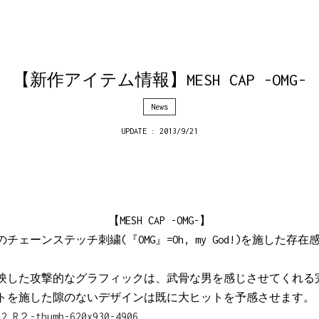
【新作アイテム情報】MESH CAP -OMG-
News
UPDATE : 2013/9/21
【MESH CAP -OMG-】
ェーンステッチ刺繍(『OMG』=Oh, my God!)を施した存
観を反映した攻撃的なグラフィックは、武骨な男を感じさせてくれる
トを施した隙のないデザインは既に大ヒットを予感させます。