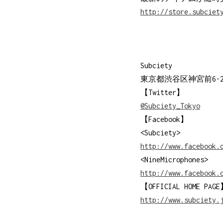
http://store.subciet
Subciety
東京都渋谷区神宮前6-23-4
【Twitter】
@Subciety_Tokyo
【Facebook】
<Subciety>
http://www.facebook.
<NineMicrophones
http://www.facebook.
【OFFICIAL HOME
http://w
ww.subciety.