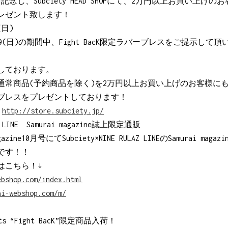
復活を記念し、Subciety HEAD SHOPにて、2万円以上お買い上げのお
レゼント致します！
(日)
9/29(日)の期間中、Fight BacK限定ラバーブレスをご提示し
しております。
常商品(予約商品を除く)を2万円以上お買い上げのお客様にも
ラバーブレスをプレゼントしております！
→
http://store.subciety.jp/
AZ LINE Samurai magazine誌上限定通販
azine10月号にてSubciety×NINE RULAZ LINEのSamurai m
です！！
はこちら！↓
ebshop.com/index.html
ai-webshop.com/m/
sents “Fight BacK”限定商品入荷！