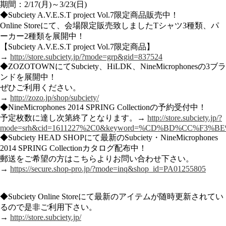
期間：2/17(月)～3/23(日)
◆Subciety A.V.E.S.T project Vol.7限定商品販売中！
Online Storeにて、会場限定販売致しましたTシャツ3種類、パ
ーカー2種類を展開中！
【Subciety A.V.E.S.T project Vol.7限定商品】
→
http://store.subciety.jp/?mode=grp&gid=837524
◆ZOZOTOWNにてSubciety、HiLDK、NineMicrophonesの3ブラ
ンドを展開中！
ぜひご利用ください。
→
http://zozo.jp/shop/subciety/
◆NineMicrophones 2014 SPRING Collectionの予約受付中！
予定枚数に達し次第終了となります。→
http://store.subciety.jp/?
mode=srh&cid=1611227%2C0&keyword=%CD%BD%CC%F3%
◆Subciety HEAD SHOPにて最新のSubciety・NineMicrophones
2014 SPRING Collectionカタログ配布中！
郵送をご希望の方はこちらよりお問い合わせ下さい。
→
https://secure.shop-pro.jp/?mode=inq&shop_id=PA01255805
◆Subciety Online Storeにて最新のアイテムが随時更新されてい
るので是非ご利用下さい。
→
http://store.subciety.jp/