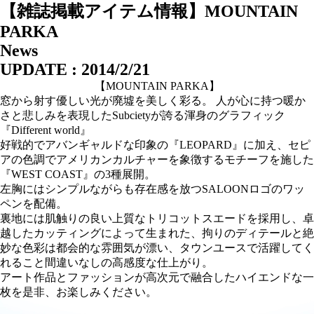
【雑誌掲載アイテム情報】MOUNTAIN
PARKA
News
UPDATE : 2014/2/21
【MOUNTAIN PARKA】
窓から射す優しい光が廃墟を美しく彩る。 人が心に持つ暖か
さと悲しみを表現したSubcietyが誇る渾身のグラフィック
『Different world』
好戦的でアバンギャルドな印象の『LEOPARD』に加え、セピ
アの色調でアメリカンカルチャーを象徴するモチーフを施した
『WEST COAST』の3種展開。
左胸にはシンプルながらも存在感を放つSALOONロゴのワッ
ペンを配備。
裏地には肌触りの良い上質なトリコットスエードを採用し、卓
越したカッティングによって生まれた、拘りのディテールと絶
妙な色彩は都会的な雰囲気が漂い、タウンユースで活躍してく
れること間違いなしの高感度な仕上がり。
アート作品とファッションが高次元で融合したハイエンドな一
枚を是非、お楽しみください。