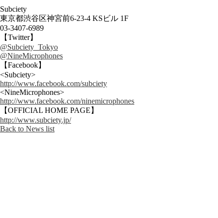
Subciety
東京都渋谷区神宮前6-23-4 KSビル 1F
03-3407-6989
【Twitter】
@Subciety_Tokyo
@NineMicrophones
【Facebook】
<Subciety>
http://www.facebook.com/subciety
<NineMicrophones>
http://www.facebook.com/ninemicrophones
【OFFICIAL HOME PAGE】
http://www.subciety.jp/
Back to News list