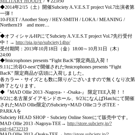
MILITARY HOODY
/ ￥22,050
◆2014年2/15（土）開催Subciety A.V.E.S.T project Vol.7出演者第
一弾！
10-FEET / Another Story / HEY-SMITH / LOKA / MEANING /
Northern19 and more…
◆オフィシャルHPにてSubciety A.V.E.S.T project Vol.7先行受付
中！→
http://pia.jp/sp/subciety14hp/
受付期間：2013年10月18日（金）18:00～10月31日（木）
24:00
◆9microphones presents “Fight BacK”限定商品入荷！
9.11に渋谷O-nestで開催された9microphones presents “Fight
BacK” 限定商品が店頭に入荷しました。
各カラー・サイズとも数に限りがございますので無くなり次第
終了となります。
◆『MAD Ollie 2013 -Nagoya-・-Osaka-』 限定TEE入荷！！
9/22に名古屋ダイアモンドホール、9/23になんばHatchにて開催
されたMAD Ollie限定のSubciety×MAD OllieコラボTEE・
PARKAを
Subciety HEAD SHOP・Subciety Online Storeにて販売中です。
MAD Ollie 2013 -Nagoya-TEE→
http://store.subciety.jp/?
pid=64732319
MAD Ollie 2013 -Osaka-TEE→
http://store.subciety.jp/?