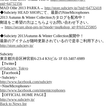
pid=64732356
MAD Ollie 2013 PARKA→
http://store.subciety.jp/?pid=64732418
◆Subciety HEAD SHOPにて、最新のNineMicrophones
2013 Autumn & Winter Collectionカタログを配布中！
郵送をご希望の方はこちらよりお問い合わせ下さい。
→
https://secure.shop-pro.jp/?mode=inq&shop_id=PA01255805
◆Subciety 2013Autumn & Winter Collection展開中！
最新のアイテムが随時更新されているので是非ご利用下さい。
http://store.subciety.jp/
Subciety
東京都渋谷区神宮前6-23-4 KSビル 1F 03-3407-6989
【Twitter】
@Subciety_Tokyo
【Facebook】
<Subciety>
http://www.facebook.com/subciety
<NineMicrophones>
http://www.facebook.com/ninemicrophones
【OFFICIAL HOME PAGE】
http://www.subciety.jp/
Back to News list