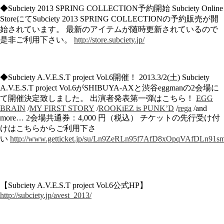
◆Subciety 2013 SPRING COLLECTION予約開始 Subciety Online
StoreにてSubciety 2013 SPRING COLLECTIONの予約販売が開
始されています。 最新のアイテムが随時更新されているので
是非ご利用下さい。
http://store.subciety.jp/
◆Subciety A.V.E.S.T project Vol.6開催！ 2013.3/2(土) Subciety
A.V.E.S.T project Vol.6がSHIBUYA-AXと渋谷eggmanの2会場に
て開催決定致しました。 出演者発表第一弾はこちら！
EGG
BRAIN
/
MY FIRST STORY
/
ROOKiEZ is PUNK’D
/
rega
/and
more… 2会場共通券：4,000 円（税込） チケットの先行受け付
けはこちらからご利用下さ
い
http://www.getticket.jp/su/Ln9ZeRLn95f7AfD8xOpqVAfDLn91smI
【Subciety A.V.E.S.T project Vol.6公式HP】
http://subciety.jp/avest_2013/