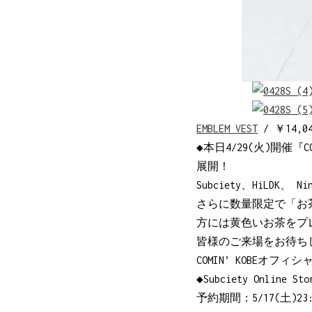
EMBLEM VEST
/ ￥14,0
◆本日4/29(火)開催『
展開！
Subciety、HiLDK
さらに数量限定で「お
方には黄色いお茶をプ
皆様のご来場をお待ち
COMIN’ KOBEオフィシ
◆Subciety Online 
予約期間：5/17(土)23