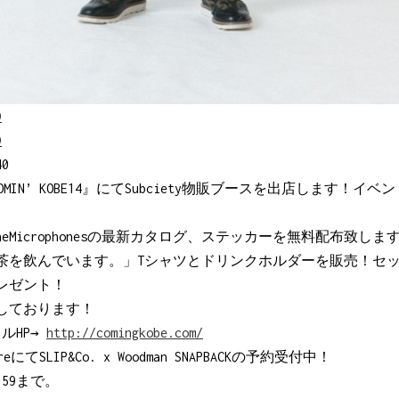
40
COMIN’ KOBE14』にてSubciety物販ブースを出店します！
、 NineMicrophonesの最新カタログ、ステッカーを無料配布致しま
茶を飲んでいます。」Tシャツとドリンクホルダーを販売！セ
レゼント！
しております！
ャルHP→
http://comingkobe.com/
StoreにてSLIP&Co. x Woodman SNAPBACKの予約受付中！
:59まで。