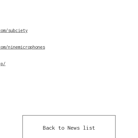
com/subciety
>
com/ninemicrophones
PAGE】
jp/
Back to News list