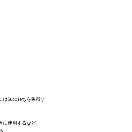
ubcietyを象徴す
沢に使用するなど、
品。