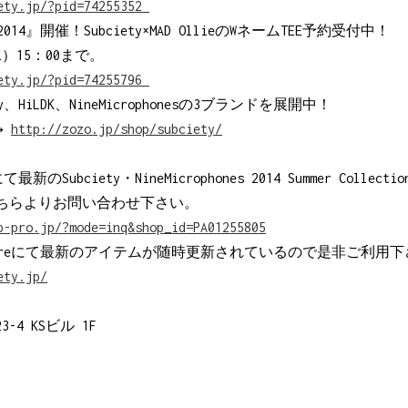
ety.jp/?pid=74255352
ie2014』開催！Subciety×MAD OllieのWネームTEE予約受付中！
）15：00まで。
ety.jp/?pid=74255796
ety、HiLDK、NineMicrophonesの3ブランドを展開中！
→
http://zozo.jp/shop/subciety/
OPにて最新のSubciety・NineMicrophones 2014 Summer Coll
ちらよりお問い合わせ下さい。
p-pro.jp/?mode=inq&shop_id=PA01255805
ine Storeにて最新のアイテムが随時更新されているので是非ご利用
ety.jp/
-4 KSビル 1F