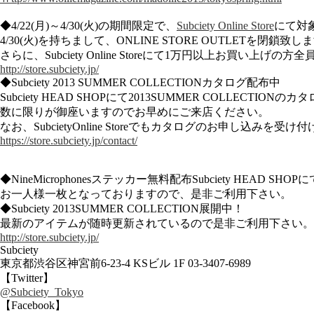
◆4/22(月)～4/30(火)の期間限定で、
Subciety Online Store
にて対
4/30(火)を持ちまして、ONLINE STORE OUTLETを閉鎖致し
さらに、Subciety Online Storeにて1万円以上お買い上
http://store.subciety.jp/
◆Subciety 2013 SUMMER COLLECTIONカタログ配布中
Subciety HEAD SHOPにて2013SUMMER COLLECTI
数に限りが御座いますのでお早めにご来店ください。
なお、SubcietyOnline Storeでもカタログのお申し込み
https://store.subciety.jp/contact/
◆NineMicrophonesステッカー無料配布Subciety HEAD S
お一人様一枚となっておりますので、是非ご利用下さい。
◆Subciety 2013SUMMER COLLECTION展開中！
最新のアイテムが随時更新されているので是非ご利用下さい。
http://store.subciety.jp/
Subciety
東京都渋谷区神宮前6-23-4 KSビル 1F 03-3407-6989
【Twitter】
@Subciety_Tokyo
【Facebook】