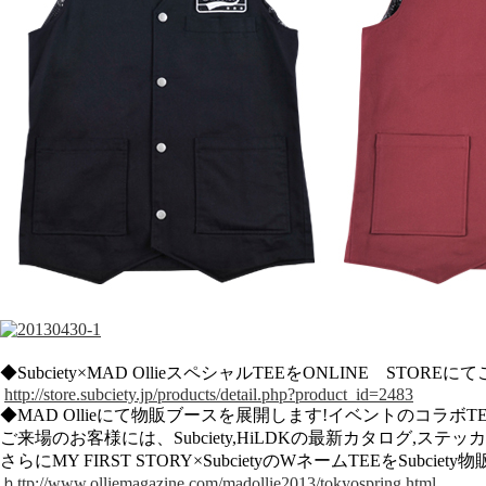
◆Subciety×MAD OllieスペシャルTEEをONLINE STOR
http://store.subciety.jp/products/detail.php?product_id=2483
◆MAD Ollieにて物販ブースを展開します!イベントのコラボT
ご来場のお客様には、Subciety,HiLDKの最新カタログ,ステ
さらにMY FIRST STORY×SubcietyのWネームTEEをSubc
ｈttp://www.olliemagazine.com/madollie2013/tokyospring.html