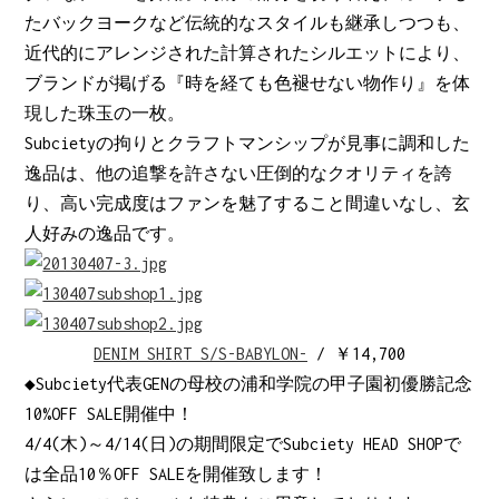
たバックヨークなど伝統的なスタイルも継承しつつも、
近代的にアレンジされた計算されたシルエットにより、
ブランドが掲げる『時を経ても色褪せない物作り』を体
現した珠玉の一枚。
Subcietyの拘りとクラフトマンシップが見事に調和した
逸品は、他の追撃を許さない圧倒的なクオリティを誇
り、高い完成度はファンを魅了すること間違いなし、玄
人好みの逸品です。
DENIM SHIRT S/S-BABYLON-
/ ￥14,700
◆Subciety代表GENの母校の浦和学院の甲子園初優勝記念
10%OFF SALE開催中！
4/4(木)～4/14(日)の期間限定でSubciety HEAD SHOPで
は全品10％OFF SALEを開催致します！