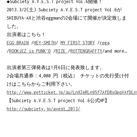
◆Subciety A.V.E.S.T project Vol.6開催！
2013.3/2(土) Subciety A.V.E.S.T project Vol.6が
SHIBUYA-AXと渋谷eggmanの2会場にて開催が決定致しま
した。
出演者はこちら！
EGG BRAIN
/
HEY-SMITH
/
MY FIRST STORY
/
rega
/
ROOKiEZ is PUNK’D
/
RIZE
/
ROTTENGRAFFTY
/and more…
出演者第三弾発表は1月6日に発表致します。
2会場共通券：4,000 円（税込） チケットの先行受け付
けはこちらからご利用下さい。
http://www.getticket.jp/su/Ln9ZeRLn95f7AfD8xOpqVAfDLn
【Subciety A.V.E.S.T project Vol.6公式HP】
http://subciety.jp/avest_2013/