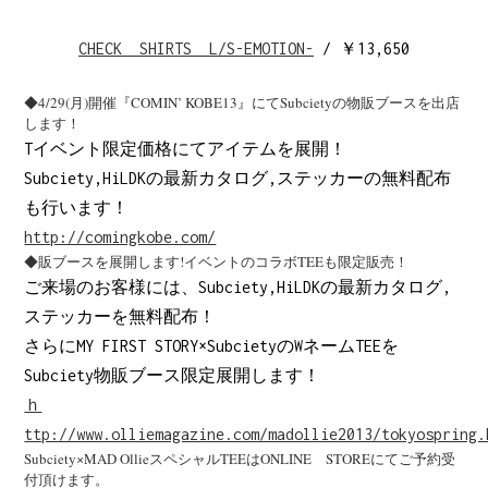
CHECK SHIRTS L/S-EMOTION-
/ ￥13,650
◆4/29(月)開催『COMIN’ KOBE13』にてSubcietyの物販ブースを出店
します！
Tイベント限定価格にてアイテムを展開！
Subciety,HiLDKの最新カタログ,ステッカーの無料配布
も行います！
http://comingkobe.com/
◆販ブースを展開します!イベントのコラボTEEも限定販売！
ご来場のお客様には、Subciety,HiLDKの最新カタログ,
ステッカーを無料配布！
さらにMY FIRST STORY×SubcietyのWネームTEEを
Subciety物販ブース限定展開します！
ｈ
ttp://www.olliemagazine.com/madollie2013/tokyospring.
Subciety×MAD OllieスペシャルTEEはONLINE STOREにてご予約受
付頂けます。