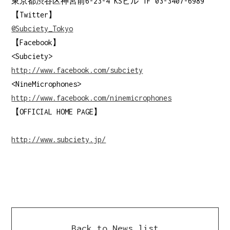
東京都渋谷区神宮前6-23-4 KSビル 1F 03-3407-6989
【Twitter】
@Subciety_Tokyo
【Facebook】
<Subciety>
http://www.facebook.com/subciety
<NineMicrophones>
http://www.facebook.com/ninemicrophones
【OFFICIAL HOME PAGE】
http://w
ww.subciety.jp/
Back to News list