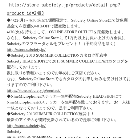
http://store.subciety.jp/products/detail.php?
product_id=2483
◆4/22(月)～4/30(火)の期間限定で、
Subciety Online Store
にて対象商
品全てを定価の40％OFFで販売致します。
4/30(火)を持ちまして、ONLINE STORE OUTLETを閉鎖致します。
さらに、Subciety Online Storeにて1万円以上お買い上げの方全員に
Subcietyのマフラータオルをプレゼント！（予約商品を除く）
http://store.subciety.jp/
◆Subciety 2013 SUMMER COLLECTIONカタログ配布中
Subciety HEAD SHOPにて2013SUMMER COLLECTIONのカタログを
配布しております。
数に限りが御座いますのでお早めにご来店ください。
なお、SubcietyOnline Storeでもカタログのお申し込みを受け付けてお
りますのでご利用下さい。
https://store.subciety.jp/contact/
◆NineMicrophonesステッカー無料配布Subciety HEAD SHOPにて
NineMicrophonesのステッカーを無料配布致しております。 お一人様
一枚となっておりますので、是非ご利用下さい。
◆Subciety 2013SUMMER COLLECTION展開中！
最新のアイテムが随時更新されているので是非ご利用下さい。
http://store.subciety.jp/
Subciety