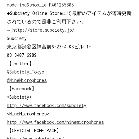
mode=inq&shop_id=PA01255805
◆Subciety Online Storeにて最新のアイテムが随時更新
されているので是非ご利用下さい。
→
http://store.subciety.jp/
Subciety
東京都渋谷区神宮前6-23-4 KSビル 1F
03-3407-6989
【Twitter】
@Subciety_Tokyo
@NineMicrophones
【Facebook】
<Subciety>
http://www.facebook.com/subciety
<NineMicrophones>
http://www.facebook.com/ninemicrophones
【OFFICIAL HOME PAGE】
http://www.subciety.jp/