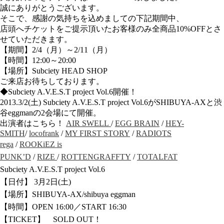
誠にありがとうございます。
そこで、感謝の気持ちを込めましての下記期間中、
店頭へチケットをご提示頂いたお客様のみ全商品10%OFFとさ
せていただきます。
【期間】2/4（月）～2/11（月）
【時間】12:00～20:00
【場所】Subciety HEAD SHOP
ご来店お待ちしております。
◆Subciety A.V.E.S.T project Vol.6開催！
2013.3/2(土) Subciety A.V.E.S.T project Vol.6がSHIBUYA-AXと渋
谷eggmanの2会場にて開催。
出演者はこちら！
AIR SWELL
/
EGG BRAIN
/
HEY-
SMITH
/
locofrank
/
MY FIRST STORY
/
RADIOTS
rega
/
ROOKiEZ is
PUNK’D
/
RIZE
/
ROTTENGRAFFTY
/
TOTALFAT
Subciety A.V.E.S.T project Vol.6
【日付】 3月2日(土)
【場所】SHIBUYA-AX/shibuya eggman
【時間】OPEN 16:00／START 16:30
【TICKET】 SOLD OUT！