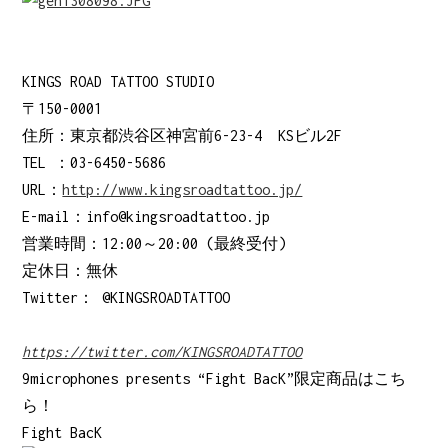
KINGS ROAD TATTOO STUDIO
〒150-0001
住所：東京都渋谷区神宮前6-23-4 KSビル2F
TEL ：03-6450-5686
URL：
http://www.kingsroadtattoo.jp/
E-mail：info@kingsroadtattoo.jp
営業時間：12:00～20:00 (最終受付)
定休日：無休
Twitter： @KINGSROADTATTOO
https://twitter.com/KINGSROADTATTOO
9microphones presents “Fight BacK”限定商品はこち
ら！
Fight BacK