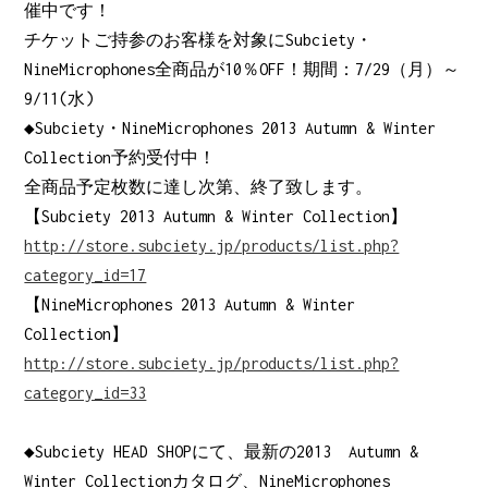
催中です！
チケットご持参のお客様を対象にSubciety・
NineMicrophones全商品が10％OFF！期間：7/29（月）～
9/11(水)
◆Subciety・NineMicrophones 2013 Autumn & Winter
Collection予約受付中！
全商品予定枚数に達し次第、終了致します。
【Subciety 2013 Autumn & Winter Collection】
http://store.subciety.jp/products/list.php?
category_id=17
【NineMicrophones 2013 Autumn & Winter
Collection】
http://store.subciety.jp/products/list.php?
category_id=33
◆Subciety HEAD SHOPにて、最新の2013 Autumn &
Winter Collectionカタログ、NineMicrophones