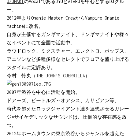
UZUMAKI
のVocalであるJYUとATARUを中心とするDJクル
ー。
2012年よりOnanie Master CrewからVampire Onanie
Machineに改名。
自身が主催するガンギマナイト、ドンギマナイトや様々
なイベントにて全国で活動中。
ラウドロック、ミクスチャー、エレクトロ、ポップス、
アニソンなど多種多様なセレクトでフロアを盛り上げる
スタイルに定評あり。
今村 怜央（
THE JOHN’S GUERRILLA
）
2007年渋谷を中心に活動を開始。
ドアーズ、ビートルズ～オアシス、カサビアン等、
時代を超えたロックジャイアント達を連想させるガレー
ジ×サイケデリックなサウンドは、圧倒的な存在感を放
つ。
2012年ホームタウンの東京渋谷からジャンルを越えた