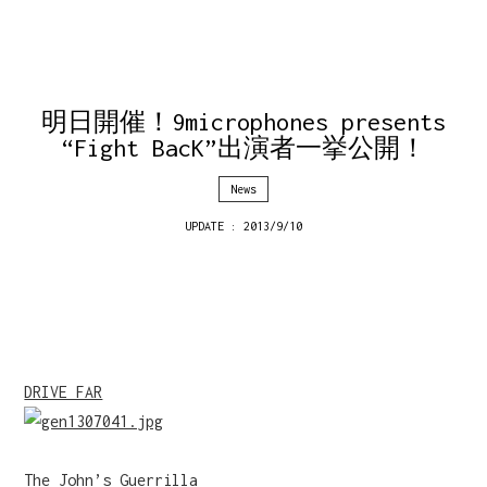
明日開催！9microphones presents
“Fight BacK”出演者一挙公開！
News
UPDATE : 2013/9/10
DRIVE FAR
The John’s Guerrilla