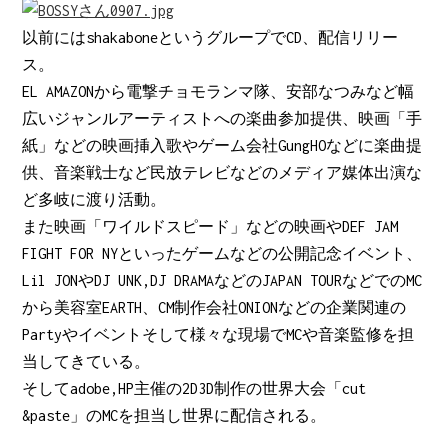
以前にはshakaboneというグループでCD、配信リリー
ス。
EL AMAZONから電撃チョモランマ隊、安部なつみなど幅
広いジャンルアーティストへの楽曲参加提供、映画「手
紙」などの映画挿入歌やゲーム会社GungHOなどに楽曲提
供、音楽戦士など民放テレビなどのメディア媒体出演な
ど多岐に渡り活動。
また映画「ワイルドスピード」などの映画やDEF JAM
FIGHT FOR NYといったゲームなどの公開記念イベント、
Lil JONやDJ UNK,DJ DRAMAなどのJAPAN TOURなどでのMC
から美容室EARTH、CM制作会社ONIONなどの企業関連の
Partyやイベントそして様々な現場でMCや音楽監修を担
当してきている。
そしてadobe,HP主催の2D3D制作の世界大会「cut
&paste」のMCを担当し世界に配信される。