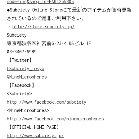
mode=inq&shop_id=PA01255805
◆Subciety Online Storeにて最新のアイテムが随時更新
されているので是非ご利用下さい。
→
http://store.subciety.jp/
Subciety
東京都渋谷区神宮前6-23-4 KSビル 1F
03-3407-6989
【Twitter】
@Subciety_Tokyo
@NineMicrophones
【Facebook】
<Subciety>
http://www.facebook.com/subciety
<NineMicrophones>
http://www.facebook.com/ninemicrophones
【OFFICIAL HOME PAGE】
http://www.subciety.jp/