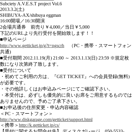
Subciety A.V.E.S.T project Vol.6
2013.3.2(土)
SHIBUYA-AX/shibuya eggman
16:00開場／16:30開演
2会場共通券 前売り￥4,000／当日￥5,000
下記のURLより先行受付を開始致します！！
■申込ページ
http://www.getticket.jp/g?t=ngscrh
（PC・携帯・スマートフォン
共通)
■受付期間 2012.11.19(月) 21:00 ～ 2013.1.13(日) 23:59 ※規定枚
数になり次第終了致します。
■受付について
・初めてご利用の方は、『GET TICKET』への会員登録(無料)
が必要です。
・その他詳しくはお申込みページにてご確認下さい。
・本受付は、必ずしも優先的に良いお席をご用意するものでは
ありませんので、予めご了承下さい。
■お申込後の住所変更・申込内容確認
＜PC・スマートフォン＞
http://www.diskgarage.com/getticket/support.html
＜携帯＞
http://k.getticket.jp/cs/
【受付に関するお問合せ先】 ディスクガレージ 050-5533-