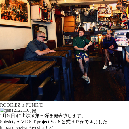
ROOKiEZ is PUNK’D
1月6(日)に出演者第三弾を発表致します。
Subsiety A.V.E.S.T project Vol.6 公式ＨＰができました。
http://subciety.jp/avest_2013/