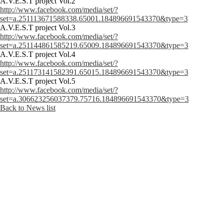
A.V.E.S.T project Vol.2
http://www.facebook.com/media/set/?
set=a.251113671588338.65001.184896691543370&type=3
A.V.E.S.T project Vol.3
http://www.facebook.com/media/set/?
set=a.251144861585219.65009.184896691543370&type=3
A.V.E.S.T project Vol.4
http://www.facebook.com/media/set/?
set=a.251173141582391.65015.184896691543370&type=3
A.V.E.S.T project Vol.5
http://www.facebook.com/media/set/?
set=a.306623256037379.75716.184896691543370&type=3
Back to News list