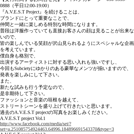
0888（平日12:00-19:00）
『A.V.E.S.T Project』を続けることは、
ブランドにとって重要なことで、
仲間と一緒に楽しめる特別な時間になります。
普段は洋服作っていても直接お客さんの顔は見ることが出来な
いので、
皆の楽しんでいる笑顔が沢山見られるようにスペシャルな企画
を考えています。
僕自身も格別で、
出演するアーティストに対する思い入れも強いですし、
今回もSubcietyにゆかりのある豪華なメンツが揃いますので、
発表を楽しみにして下さい。
また、
新たな試みも行う予定なので、
是非期待して下さい。
ファッションと音楽の垣根を越えて、
ストリートシーンを盛り上げて行きたいと思います。
過去のA.V.E.S.T projectの写真をお楽しみください。
A.V.E.S.T project Vol.1
http://www.facebook.com/media/set/?
set=a.251085754924463.64996.184896691543370&type=3