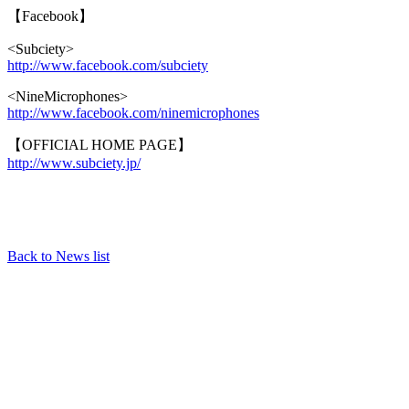
【Facebook】
<Subciety>
http://www.facebook.com/subciety
<NineMicrophones>
http://www.facebook.com/ninemicrophones
【OFFICIAL HOME PAGE】
http://w
ww.subciety.jp/
Back to News list