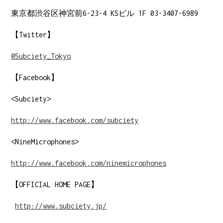
東京都渋谷区神宮前6-23-4 KSビル 1F 03-3407-6989
【Twitter】
@Subciety_Tokyo
【Facebook】
<Subciety>
http://www.facebook.com/subciety
<NineMicrophones>
http://www.facebook.com/ninemicrophones
【OFFICIAL HOME PAGE】
http://w
ww.subciety.jp/