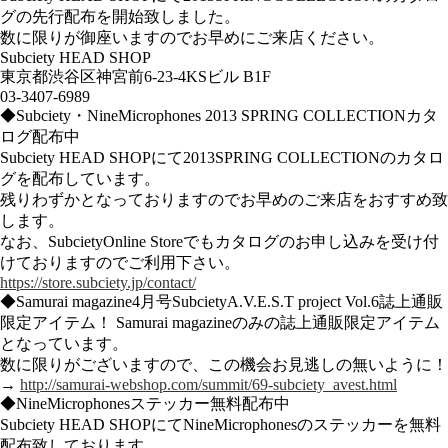
グの先行配布を開始致しました
。
数に限りが御座いますのでお早めにご来店ください。
Subciety HEAD SHOP
東京都渋谷区神宮前6-23-4KSビル B1F
03-3407-6989
◆Subciety・NineMicrophones 2013 SPRING COLLECTIONカタ
ログ配布中
Subciety HEAD SHOPにて2013SPRING COLLECTIONのカタロ
グを配布しています。
残りわずかとなっておりますのでお早めの
ご来店をおすすめ致
します。
なお、SubcietyOnline Storeでもカタログのお申し込みを受け付
けておりますのでご利用下さい。
https://store.subciety.jp/contact/
◆Samurai magazine4月号SubcietyA.V.E.S.T project Vol.6誌上通販
限定アイテム！ Samurai magazineのみの誌上通販限定アイテム
となっています。
数に限りがございますので、この機会お見逃しの無いように！
→
http://samurai-webshop.com/summit/69-subciety_avest.html
◆NineMicrophonesステッカー無料配布中
Subciety HEAD SHOPにてNineMicrophonesのステッカーを無料
配布致しております。