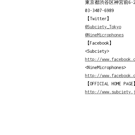
東京都渋谷区神宮前6-23
03-3407-6989
【Twitter】
@Subciety_Tokyo
@NineMicrophones
【Facebook】
<Subciety>
http://www.facebook.
<NineMicrophones
http://www.facebook.
【OFFICIAL HOME 
http://www.subciety.