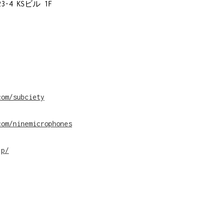
-4 KSビル 1F
com/subciety
>
com/ninemicrophones
PAGE】
jp/