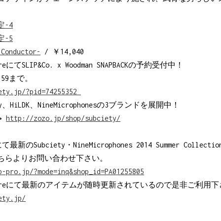
-Conductor-
/ ￥14,040
StoreにてSLIP&Co. x Woodman SNAPBACKの予約受付中！
:59まで。
ety.jp/?pid=74255352
ety、HiLDK、NineMicrophonesの3ブランドを展開中！
→
http://zozo.jp/shop/subciety/
OPにて最新のSubciety・NineMicrophones 2014 Summer Coll
ちらよりお問い合わせ下さい。
p-pro.jp/?mode=inq&shop_id=PA01255805
ine Storeにて最新のアイテムが随時更新されているので是非ご利用
ety.jp/