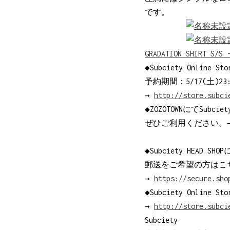
です。
GRADATION SHIRT S/S 
◆Subciety Online 
予約期間：5/17(土)23
→
http://store.subci
◆ZOZOTOWNにてSubci
ぜひご利用ください。
◆Subciety HEAD SH
郵送をご希望の方はこ
→
https://secure.sho
◆Subciety Onl
→
http://store.subci
Subciety